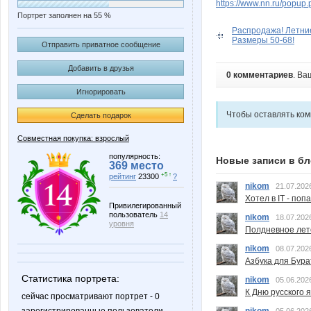
https://www.nn.ru/pop
Портрет заполнен на 55 %
Распродажа! Летни
Размеры 50-68!
Отправить приватное сообщение
Добавить в друзья
0 комментариев
. Ва
Игнорировать
Чтобы оставлять ко
Сделать подарок
Совместная покупка: взрослый
популярность:
Новые записи в бл
369 место
+5 ↑
рейтинг
23300
?
nikom
21.07.202
Хотел в IT - поп
Привилегированный
пользователь
14
nikom
18.07.202
уровня
Полдневное лет
nikom
08.07.202
Азбука для Бура
Статистика портрета:
nikom
05.06.202
К Дню русского 
сейчас просматривают портрет - 0