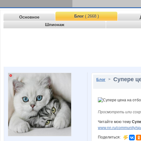
Блог
( 2668 )
Основное
Шпионаж
Супере це
>
Блог
Просмотреть или сохр
Читайте мою тему
Супе
www.nn.ru/community/sp
Поделиться: