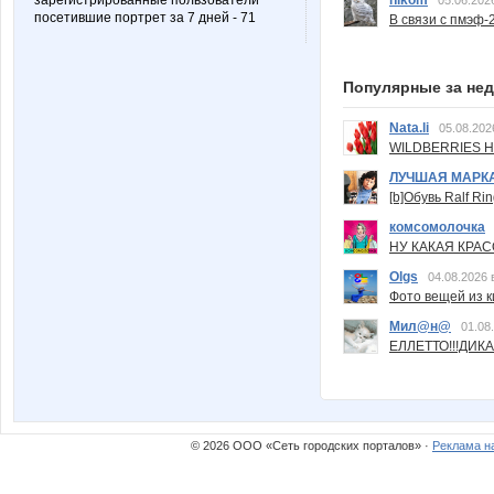
зарегистрированные пользователи
nikom
05.06.202
посетившие портрет за 7 дней - 71
В связи с пмэф-
Популярные за не
Nata.li
05.08.202
WILDBERRIES Н
ЛУЧШАЯ МАРК
[b]Обувь Ralf Ri
комсомолочка
НУ КАКАЯ КРАСОТ
Olgs
04.08.2026 
Фото вещей из ки
Мил@н@
01.08
ЕЛЛЕТТО!!!ДИК
© 2026 ООО «Сеть городских порталов» ·
Реклама н