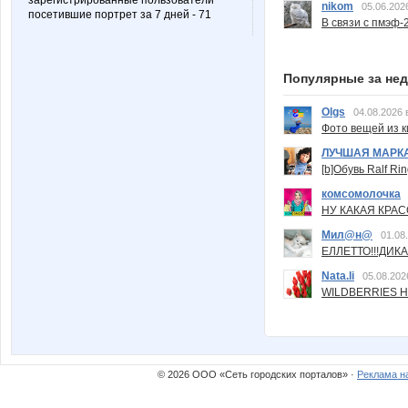
зарегистрированные пользователи
nikom
05.06.202
посетившие портрет за 7 дней - 71
В связи с пмэф-
Популярные за не
Olgs
04.08.2026 
Фото вещей из ки
ЛУЧШАЯ МАРК
[b]Обувь Ralf Ri
комсомолочка
НУ КАКАЯ КРАСОТ
Мил@н@
01.08
ЕЛЛЕТТО!!!ДИК
Nata.li
05.08.202
WILDBERRIES Н
© 2026 ООО «Сеть городских порталов» ·
Реклама н