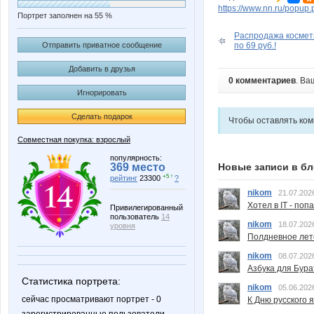
https://www.nn.ru/pop
Портрет заполнен на 55 %
Распродажа космети
Отправить приватное сообщение
по 69 руб.!
Добавить в друзья
0 комментариев
. Ва
Игнорировать
Сделать подарок
Чтобы оставлять ко
Совместная покупка: взрослый
популярность:
369 место
Новые записи в бл
+5 ↑
рейтинг
23300
?
nikom
21.07.202
Хотел в IT - поп
Привилегированный
пользователь
14
nikom
18.07.202
уровня
Полдневное лет
nikom
08.07.202
Азбука для Бура
Статистика портрета:
nikom
05.06.202
сейчас просматривают портрет - 0
К Дню русского 