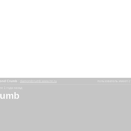
ond Crumb
:
diamondcrumb.www.nn.ru
пользователь имеет с
е 1 года назад
rumb