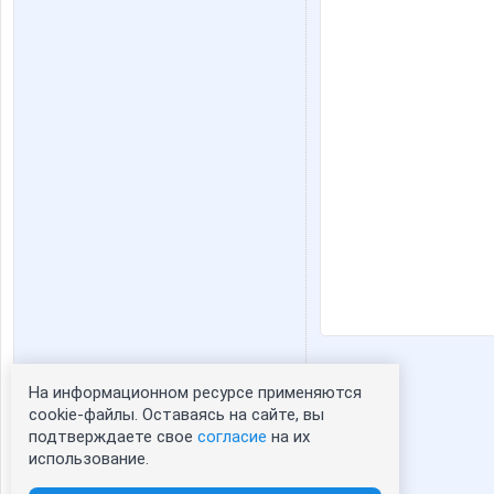
На информационном ресурсе применяются
Статистика портрета:
cookie-файлы. Оставаясь на сайте, вы
подтверждаете свое
согласие
на их
сейчас просматривают портрет - 0
использование.
зарегистрированные пользователи
посетившие портрет за 7 дней - 67