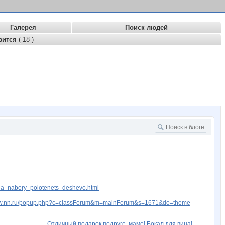
Галерея
Поиск людей
вится
( 18 )
ha_nabory_polotenets_deshevo.html
www.nn.ru/popup.php?c=classForum&m=mainForum&s=1671&do=theme
Отличный подарок подруге, маме! Бокал для вина!