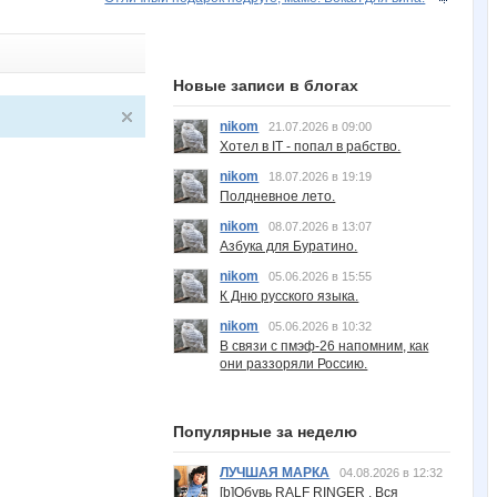
Новые записи в блогах
nikom
21.07.2026 в 09:00
Хотел в IT - попал в рабство.
nikom
18.07.2026 в 19:19
Полдневное лето.
nikom
08.07.2026 в 13:07
Азбука для Буратино.
nikom
05.06.2026 в 15:55
К Дню русского языка.
nikom
05.06.2026 в 10:32
В связи с пмэф-26 напомним, как
они раззоряли Россию.
Популярные за неделю
ЛУЧШАЯ МАРКА
04.08.2026 в 12:32
[b]Обувь RALF RINGER . Вся