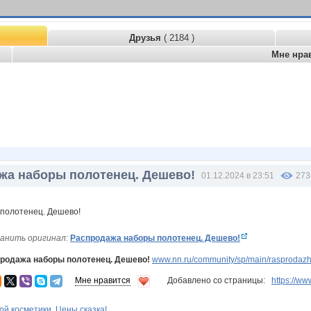
Друзья
( 2184 )
Мне нра
жа наборы полотенец. Дешево!
01.12.2024 в 23:51
273
анить оригинал:
Распродажа наборы полотенец. Дешево!
родажа наборы полотенец. Дешево!
www.nn.ru/community/sp/main/rasprodaz
Мне нравится
Добавлено со страницы:
https://
й косметики. Цены сказка!