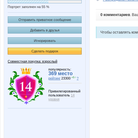
Портрет заполнен на 55 %
0 комментариев
. Ва
Отправить приватное сообщение
Добавить в друзья
Чтобы оставлять ко
Игнорировать
Сделать подарок
Совместная покупка: взрослый
популярность:
369 место
+5 ↑
рейтинг
23300
?
Привилегированный
пользователь
14
уровня