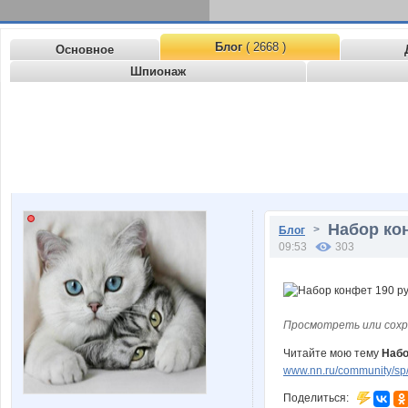
Блог
( 2668 )
Основное
Шпионаж
Набор кон
>
Блог
09:53
303
Просмотреть или сохр
Читайте мою тему
Набо
www.nn.ru/community/sp
Поделиться: