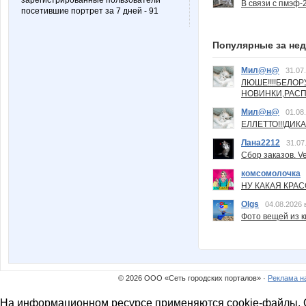
зарегистрированные пользователи
В связи с пмэф-
посетившие портрет за 7 дней - 91
Популярные за не
Мил@н@
31.07
ЛЮШЕ!!!!БЕЛО
НОВИНКИ,РАСП
Мил@н@
01.08
ЕЛЛЕТТО!!!ДИК
Лана2212
31.07
Сбор заказов. Ve
комсомолочка
НУ КАКАЯ КРАСОТ
Olgs
04.08.2026 
Фото вещей из ки
© 2026 ООО «Сеть городских порталов» ·
Реклама н
На информационном ресурсе применяются cookie-файлы. О