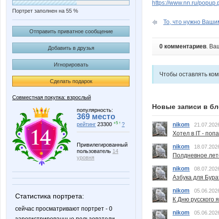
https://www.nn.ru/pop
Портрет заполнен на 55 %
То, что нужно Вашим
Отправить приватное сообщение
0 комментариев
. Ва
Добавить в друзья
Игнорировать
Чтобы оставлять ко
Сделать подарок
Совместная покупка: взрослый
Новые записи в бл
популярность:
369 место
+5 ↑
nikom
рейтинг
23300
?
21.07.202
Хотел в IT - поп
Привилегированный
nikom
18.07.202
пользователь
14
Полдневное лет
уровня
nikom
08.07.202
Азбука для Бура
nikom
05.06.202
Статистика портрета:
К Дню русского 
сейчас просматривают портрет - 0
nikom
05.06.202