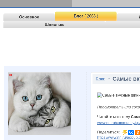
Блог
( 2668 )
Основное
Шпионаж
Самые вк
>
Блог
Просмотреть или сохр
Читайте мою тему
Самы
www.nn.ru/community/sp
Поделиться:
https://www.nn.ru/pop