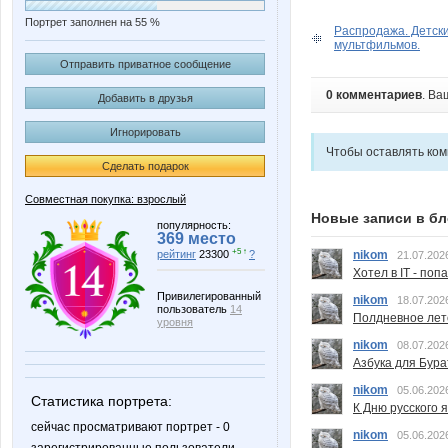
Портрет заполнен на 55 %
Распродажа. Детски
мультфильмов.
Отправить приватное сообщение
0 комментариев
. Ва
Добавить в друзья
Игнорировать
Чтобы оставлять ко
Сделать подарок
Совместная покупка: взрослый
Новые записи в бл
популярность:
369 место
+5 ↑
рейтинг
23300
?
nikom
21.07.202
Хотел в IT - поп
Привилегированный
nikom
18.07.202
пользователь
14
Полдневное лет
уровня
nikom
08.07.202
Азбука для Бура
nikom
05.06.202
Статистика портрета:
К Дню русского 
сейчас просматривают портрет - 0
nikom
05.06.202