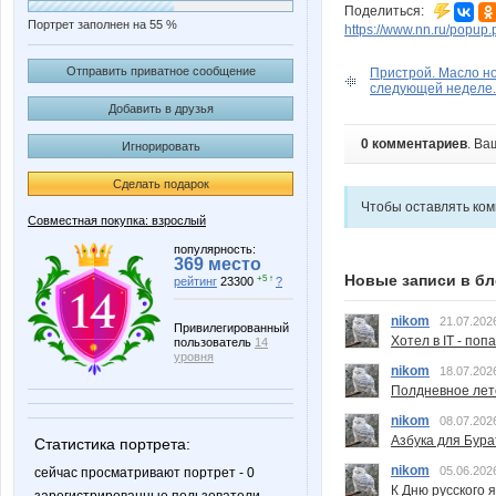
Поделиться:
Портрет заполнен на 55 %
https://www.nn.ru/pop
Отправить приватное сообщение
Пристрой. Масло но
следующей неделе.
Добавить в друзья
0 комментариев
. Ва
Игнорировать
Сделать подарок
Чтобы оставлять ко
Совместная покупка: взрослый
популярность:
369 место
Новые записи в бл
+5 ↑
рейтинг
23300
?
nikom
21.07.202
Привилегированный
Хотел в IT - поп
пользователь
14
уровня
nikom
18.07.202
Полдневное лет
nikom
08.07.202
Азбука для Бура
Статистика портрета:
nikom
05.06.202
сейчас просматривают портрет - 0
К Дню русского 