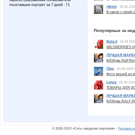
зарегистрированные пользователи
посетившие портрет за 7 дней - 71
nikom
05.06.202
В связи с пмэф-
Популярные за не
Nata.li
05.08.202
WILDBERRIES Н
ЛУЧШАЯ МАРК
[b]Обувь Ralf Ri
Olgs
04.08.2026 
Фото вещей из ки
Lonza
05.08.2026
ТОВАРЫ ДЛЯ ДО
ЛУЧШАЯ МАРК
[b]Обувь RALF RI
© 2026 ООО «Сеть городских порталов» ·
Реклама н