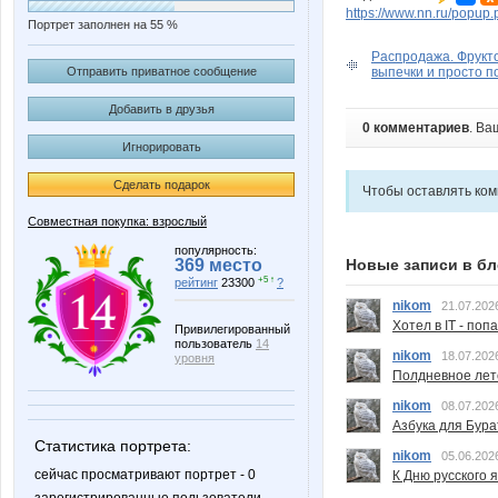
https://www.nn.ru/pop
Портрет заполнен на 55 %
Распродажа. Фрукт
Отправить приватное сообщение
выпечки и просто п
Добавить в друзья
0 комментариев
. Ва
Игнорировать
Сделать подарок
Чтобы оставлять ко
Совместная покупка: взрослый
популярность:
369 место
Новые записи в бл
+5 ↑
рейтинг
23300
?
nikom
21.07.202
Хотел в IT - поп
Привилегированный
пользователь
14
nikom
18.07.202
уровня
Полдневное лет
nikom
08.07.202
Азбука для Бура
Статистика портрета:
nikom
05.06.202
сейчас просматривают портрет - 0
К Дню русского 