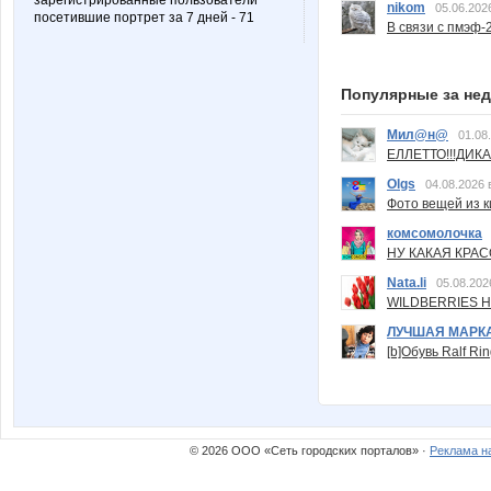
зарегистрированные пользователи
nikom
05.06.202
посетившие портрет за 7 дней - 71
В связи с пмэф-
Популярные за не
Мил@н@
01.08
ЕЛЛЕТТО!!!ДИК
Olgs
04.08.2026 
Фото вещей из ки
комсомолочка
НУ КАКАЯ КРАСОТ
Nata.li
05.08.202
WILDBERRIES Н
ЛУЧШАЯ МАРК
[b]Обувь Ralf Ri
© 2026 ООО «Сеть городских порталов» ·
Реклама н