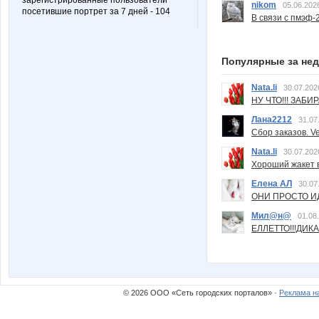
зарегистрированные пользователи
nikom
05.06.202
посетившие портрет за 7 дней - 104
В связи с пмэф-
Популярные за не
Nata.li
30.07.202
НУ ЧТО!!! ЗАБИ
Лана2212
31.07
Сбор заказов. Ve
Nata.li
30.07.202
Хороший жакет вс
Елена АЛ
30.07
ОНИ ПРОСТО ИД
Мил@н@
01.08
ЕЛЛЕТТО!!!ДИК
© 2026 ООО «Сеть городских порталов» ·
Реклама н