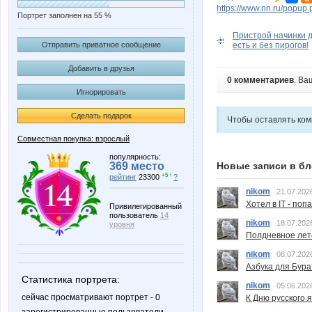
https://www.nn.ru/pop
Портрет заполнен на 55 %
Пристрой начинки д
Отправить приватное сообщение
есть и без пирогов!
Добавить в друзья
0 комментариев
. Ва
Игнорировать
Сделать подарок
Чтобы оставлять ко
Совместная покупка: взрослый
популярность:
369 место
Новые записи в бл
+5 ↑
рейтинг
23300
?
nikom
21.07.202
Хотел в IT - поп
Привилегированный
пользователь
14
nikom
18.07.202
уровня
Полдневное лет
nikom
08.07.202
Азбука для Бура
Статистика портрета:
nikom
05.06.202
сейчас просматривают портрет - 0
К Дню русского 