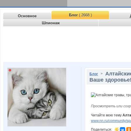
Блог
( 2668 )
Основное
Шпионаж
Алтайски
>
Блог
Ваше здоровье
Просмотреть или сохр
Читайте мою тему
Алта
www.nn.ru/community/sp/
Поделиться: