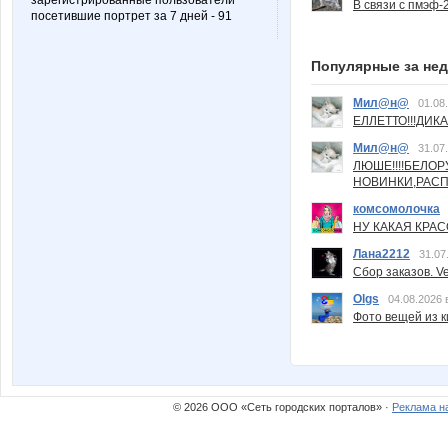
зарегистрированные пользователи
В связи с пмэф-
посетившие портрет за 7 дней - 91
Популярные за не
Мил@н@
01.08
ЕЛЛЕТТО!!!ДИК
Мил@н@
31.07
ЛЮШЕ!!!!БЕЛО
НОВИНКИ,РАСП
комсомолочка
НУ КАКАЯ КРАСОТ
Лана2212
31.07
Сбор заказов. Ve
Olgs
04.08.2026 
Фото вещей из ки
© 2026 ООО «Сеть городских порталов» ·
Реклама н