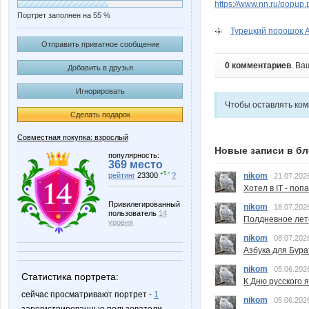
https://www.nn.ru/pop
Портрет заполнен на 55 %
Турецкий порошок AB
Отправить приватное сообщение
0 комментариев
. Ва
Добавить в друзья
Игнорировать
Чтобы оставлять ко
Сделать подарок
Совместная покупка: взрослый
Новые записи в бл
популярность:
369 место
+5 ↑
nikom
рейтинг
23300
?
21.07.202
Хотел в IT - поп
Привилегированный
nikom
18.07.202
пользователь
14
Полдневное лет
уровня
nikom
08.07.202
Азбука для Бура
nikom
05.06.202
Статистика портрета:
К Дню русского 
сейчас просматривают портрет -
1
nikom
05.06.202