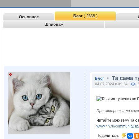
Блог
( 2668 )
Основное
Шпионаж
Та сама т
>
Блог
04.07.2024 в 09:24
Просмотреть или сохр
Читайте мою тему
Та с
www.nn.ru/community/sp/
Поделиться: