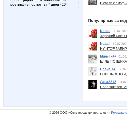
зарегистрированные пользователи
В связи с пмэф-
посетившие портрет за 7 дней - 104
Популярные за не
Nata.li
30.07.202
Хороший жакет вс
Nata.li
30.07.202
НУ ЧТО!!! ЗАБИ
Мил@н@
01.08
ЕЛЛЕТТО!!!ДИК
Елена АЛ
30.07
ОНИ ПРОСТО ИД
Лана2212
31.07
Сбор заказов. Ve
© 2026 ООО «Сеть городских порталов» ·
Реклама н