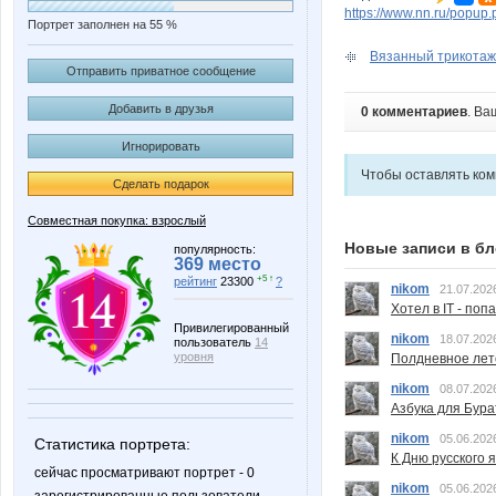
https://www.nn.ru/pop
Портрет заполнен на 55 %
Вязанный трикотаж.
Отправить приватное сообщение
Добавить в друзья
0 комментариев
. Ва
Игнорировать
Чтобы оставлять ко
Сделать подарок
Совместная покупка: взрослый
Новые записи в бл
популярность:
369 место
+5 ↑
рейтинг
23300
?
nikom
21.07.202
Хотел в IT - поп
Привилегированный
nikom
18.07.202
пользователь
14
уровня
Полдневное лет
nikom
08.07.202
Азбука для Бура
nikom
05.06.202
Статистика портрета:
К Дню русского 
сейчас просматривают портрет - 0
nikom
05.06.202