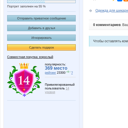
Портрет заполнен на 55 %
Одежда для шикарны
Отправить приватное сообщение
0 комментариев
. Ва
Добавить в друзья
Игнорировать
Чтобы оставлять ко
Сделать подарок
Совместная покупка: взрослый
популярность:
369 место
+5 ↑
рейтинг
23300
?
Привилегированный
пользователь
14
уровня