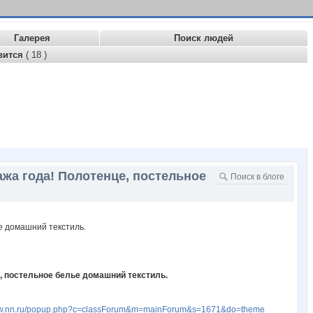
Галерея
Поиск людей
вится
( 18 )
ажа года! Полотенце, постельное
, постельное белье домашний текстиль.
www.nn.ru/popup.php?c=classForum&m=mainForum&s=1671&do=theme