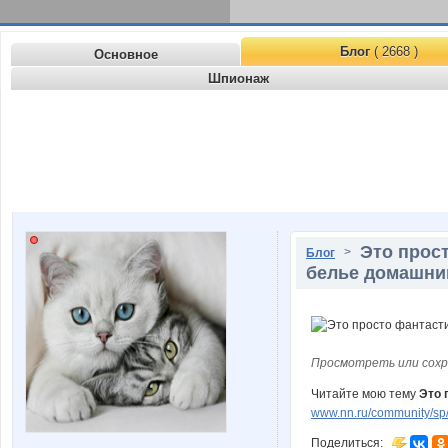
Блог
( 2668 )
Основное
Шпионаж
Это прост
>
Блог
белье домашний
Просмотреть или сохр
Читайте мою тему
Это 
www.nn.ru/community/sp/ma
Поделиться: