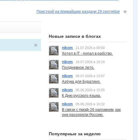
Пристрой на ближайшие раздачи 29 сентября
Новые записи в блогах
nikom
21.07.2026 в 09:00
Хотел в IT - попал в рабство.
nikom
18.07.2026 в 19:19
Полдневное лето.
nikom
08.07.2026 в 13:07
Азбука для Буратино.
nikom
05.06.2026 в 15:55
К Дню русского языка.
nikom
05.06.2026 в 10:32
В связи с пмэф-26 напомним, как
они раззоряли Россию.
Популярные за неделю