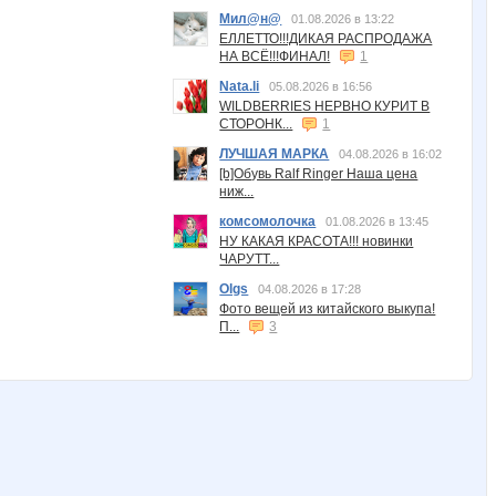
Мил@н@
01.08.2026 в 13:22
ЕЛЛЕТТО!!!ДИКАЯ РАСПРОДАЖА
НА ВСЁ!!!ФИНАЛ!
1
Nata.li
05.08.2026 в 16:56
WILDBERRIES НЕРВНО КУРИТ В
СТОРОНК...
1
ЛУЧШАЯ МАРКА
04.08.2026 в 16:02
[b]Обувь Ralf Ringer Наша цена
ниж...
комсомолочка
01.08.2026 в 13:45
НУ КАКАЯ КРАСОТА!!! новинки
ЧАРУТТ...
Olgs
04.08.2026 в 17:28
Фото вещей из китайского выкупа!
П...
3