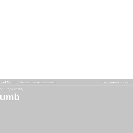
ond Crumb
:
diamondcrumb.www.nn.ru
пользователь имеет с
е 1 года назад
rumb