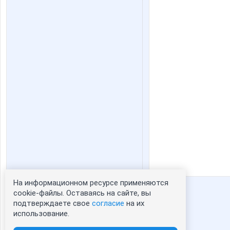
На информационном ресурсе применяются
Статистика портрета:
cookie-файлы. Оставаясь на сайте, вы
подтверждаете свое
согласие
на их
сейчас просматривают портрет - 0
использование.
зарегистрированные пользователи
посетившие портрет за 7 дней - 91