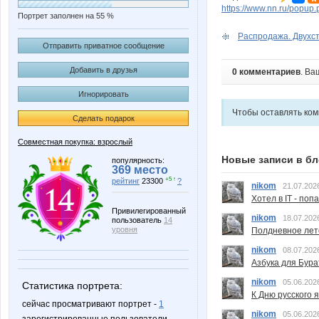
https://www.nn.ru/pop
Портрет заполнен на 55 %
Распродажа. Двухст
Отправить приватное сообщение
Добавить в друзья
0 комментариев
. Ва
Игнорировать
Чтобы оставлять ко
Сделать подарок
Совместная покупка: взрослый
Новые записи в бл
популярность:
369 место
+5 ↑
рейтинг
23300
?
nikom
21.07.202
Хотел в IT - поп
Привилегированный
nikom
18.07.202
пользователь
14
уровня
Полдневное лет
nikom
08.07.202
Азбука для Бура
nikom
05.06.202
Статистика портрета:
К Дню русского 
сейчас просматривают портрет -
1
nikom
05.06.202