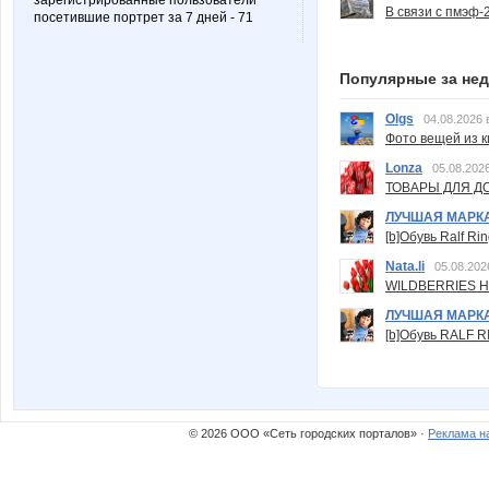
зарегистрированные пользователи
В связи с пмэф-
посетившие портрет за 7 дней - 71
Популярные за не
Olgs
04.08.2026 
Фото вещей из ки
Lonza
05.08.2026
ТОВАРЫ ДЛЯ ДО
ЛУЧШАЯ МАРК
[b]Обувь Ralf Ri
Nata.li
05.08.202
WILDBERRIES Н
ЛУЧШАЯ МАРК
[b]Обувь RALF RI
© 2026 ООО «Сеть городских порталов» ·
Реклама н