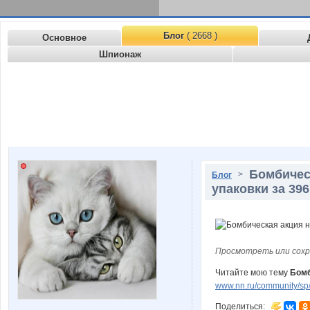
Блог
( 2668 )
Основное
Шпионаж
Бомбическ
>
Блог
упаковки за 396
Просмотреть или сохр
Читайте мою тему
Бомб
www.nn.ru/community/sp/
Поделиться: