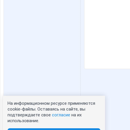
На информационном ресурсе применяются
Статистика портрета:
cookie-файлы. Оставаясь на сайте, вы
подтверждаете свое
согласие
на их
сейчас просматривают портрет - 0
использование.
зарегистрированные пользователи
посетившие портрет за 7 дней - 104