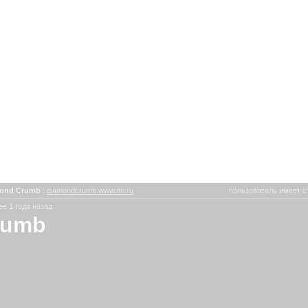
ond Crumb
:
diamondcrumb.www.nn.ru
пользователь имеет с
е 1 года назад
rumb