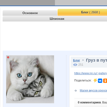
Блог
( 2668 )
Основное
Шпионаж
Груз в пу
>
Блог
251
https://www.nn.ru/~gal
Поделиться:
Магия вкусов орехов
0 комментариев
. Ва