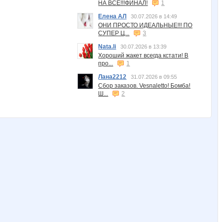
НА ВСЁ!!!ФИНАЛ!
1
Елена АЛ
30.07.2026 в 14:49
ОНИ ПРОСТО ИДЕАЛЬНЫЕ!!! ПО
СУПЕР Ц...
3
Nata.li
30.07.2026 в 13:39
Хороший жакет всегда кстати! В
про...
1
Лана2212
31.07.2026 в 09:55
Сбор заказов. Vesnaletto! Бомба!
Ш...
2