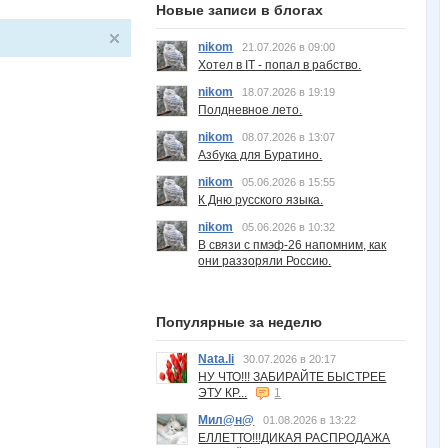
Новые записи в блогах
nikom
21.07.2026 в 09:00
Хотел в IT - попал в рабство.
nikom
18.07.2026 в 19:19
Полдневное лето.
nikom
08.07.2026 в 13:07
Азбука для Буратино.
nikom
05.06.2026 в 15:55
К Дню русского языка.
nikom
05.06.2026 в 10:32
В связи с пмэф-26 напомним, как
они раззоряли Россию.
Популярные за неделю
Nata.li
30.07.2026 в 20:17
НУ ЧТО!!! ЗАБИРАЙТЕ БЫСТРЕЕ
ЭТУ КР...
1
Мил@н@
01.08.2026 в 13:22
ЕЛЛЕТТО!!!ДИКАЯ РАСПРОДАЖА