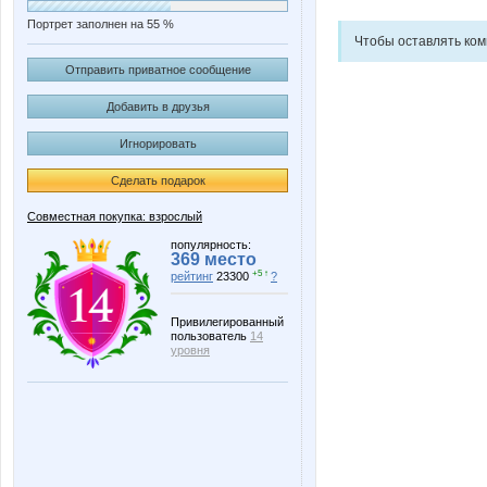
Портрет заполнен на 55 %
Чтобы оставлять ко
Отправить приватное сообщение
Добавить в друзья
Игнорировать
Сделать подарок
Совместная покупка: взрослый
популярность:
369 место
+5 ↑
рейтинг
23300
?
Привилегированный
пользователь
14
уровня