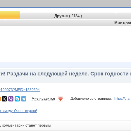
Друзья
( 2184 )
Мне нра
ти! Раздачи на следующей неделе. Срок годности 
lery199073?MFID=1530594
Мне нравится
Добавлено со страницы:
https://d
 в меду. Очень вкусно!
ш комментарий станет первым