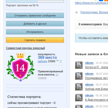
https://www.nn.ru/pop
Портрет заполнен на 55 %
Распродажа. Вязанн
Отправить приватное сообщение
Добавить в друзья
0 комментариев
. Ва
Игнорировать
Чтобы оставлять ко
Сделать подарок
Совместная покупка: взрослый
Новые записи в бл
популярность:
369 место
+5 ↑
рейтинг
23300
?
nikom
21.07.202
Хотел в IT - поп
Привилегированный
nikom
18.07.202
пользователь
14
уровня
Полдневное лет
nikom
08.07.202
Азбука для Бура
nikom
05.06.202
Статистика портрета:
К Дню русского 
сейчас просматривают портрет - 0
nikom
05.06.202