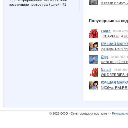
зарегистрированные пользователи
В связи с пмэф-
посетившие портрет за 7 дней - 71
Популярные за не
Lonza
05.08.2026
ТОВАРЫ ДЛЯ ДО
ЛУЧШАЯ МАРК
[b]Обувь Ralf Ri
Olgs
04.08.2026 
Фото вещей из ки
Nata.li
05.08.202
WILDBERRIES Н
ЛУЧШАЯ МАРК
[b]Обувь RALF RI
© 2026 ООО «Сеть городских порталов» ·
Реклама н