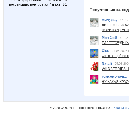
зарегистрированные пользователи
посетившие портрет за 7 дней - 91
Популярные за не
Мил@н@
31.07
ЛЮШЕ!!!!БЕЛО
НОВИНКИ,РАСП
Мил@н@
01.08
ЕЛЛЕТТО!!!ДИК
Olgs
04.08.2026 
Фото вещей из ки
Nata.li
05.08.202
WILDBERRIES Н
комсомолочка
НУ КАКАЯ КРАСОТ
© 2026 ООО «Сеть городских порталов» ·
Реклама н