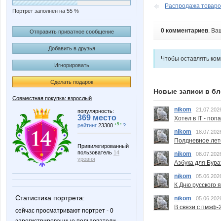
Распродажа товаров
Портрет заполнен на 55 %
0 комментариев
. Ва
Отправить приватное сообщение
Добавить в друзья
Чтобы оставлять ко
Игнорировать
Сделать подарок
Новые записи в бл
Совместная покупка: взрослый
nikom
21.07.202
популярность:
369 место
Хотел в IT - поп
+5 ↑
рейтинг
23300
?
nikom
18.07.202
Полдневное лет
Привилегированный
пользователь
14
nikom
08.07.202
уровня
Азбука для Бура
nikom
05.06.202
К Дню русского 
Статистика портрета:
nikom
05.06.202
В связи с пмэф-
сейчас просматривают портрет - 0