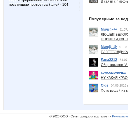
зарегистрированные пользователи
В связи с пмэф-
посетившие портрет за 7 дней - 104
Популярные за не
Мил@н@
31.07
ЛЮШЕ!!!!БЕЛО
НОВИНКИ,РАСП
Мил@н@
01.08
ЕЛЛЕТТО!!!ДИК
Лана2212
31.07
Сбор заказов. Ve
комсомолочка
НУ КАКАЯ КРАСОТ
Olgs
04.08.2026 
Фото вещей из ки
© 2026 ООО «Сеть городских порталов» ·
Реклама н