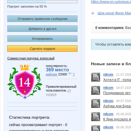
https://www.nn.ru/pop
Портрет заполнен на 55 %
Шок цена! Филе Марл
Отправить приватное сообщение
0 комментариев
. Ва
Добавить в друзья
Игнорировать
Чтобы оставлять ко
Сделать подарок
Совместная покупка: взрослый
Новые записи в бл
популярность:
369 место
+5 ↑
nikom
рейтинг
23300
?
21.07.202
Хотел в IT - поп
Привилегированный
nikom
18.07.202
пользователь
14
Полдневное лет
уровня
nikom
08.07.202
Азбука для Бура
nikom
05.06.202
Статистика портрета:
К Дню русского 
сейчас просматривают портрет - 0
nikom
05.06.202