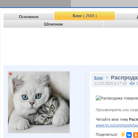
Блог
( 2668 )
Основное
Шпионаж
Распродаж
>
Блог
12.03.2025 в 17:16
Просмотреть или сохр
Читайте мою тему
Расп
www.nn.ru/community/sp
Поделиться: