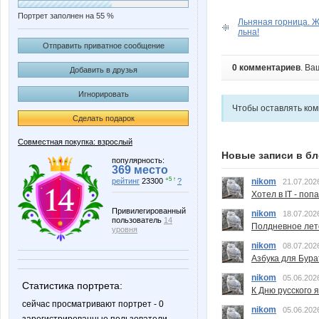
Портрет заполнен на 55 %
Льняная горница. Ж
льна!
Отправить приватное сообщение
0 комментариев
. Ва
Добавить в друзья
Игнорировать
Чтобы оставлять ко
Сделать подарок
Совместная покупка: взрослый
Новые записи в бл
популярность:
369 место
+5 ↑
рейтинг
23300
?
nikom
21.07.202
Хотел в IT - поп
Привилегированный
nikom
18.07.202
пользователь
14
Полдневное лет
уровня
nikom
08.07.202
Азбука для Бура
nikom
05.06.202
Статистика портрета:
К Дню русского 
сейчас просматривают портрет - 0
nikom
05.06.202