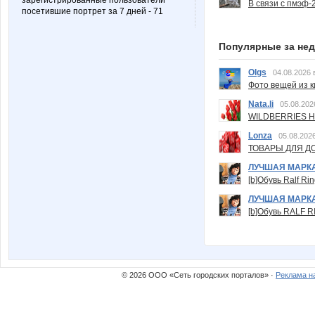
зарегистрированные пользователи
В связи с пмэф-
посетившие портрет за 7 дней - 71
Популярные за не
Olgs
04.08.2026 
Фото вещей из ки
Nata.li
05.08.202
WILDBERRIES Н
Lonza
05.08.2026
ТОВАРЫ ДЛЯ ДО
ЛУЧШАЯ МАРК
[b]Обувь Ralf Ri
ЛУЧШАЯ МАРК
[b]Обувь RALF RI
© 2026 ООО «Сеть городских порталов» ·
Реклама н