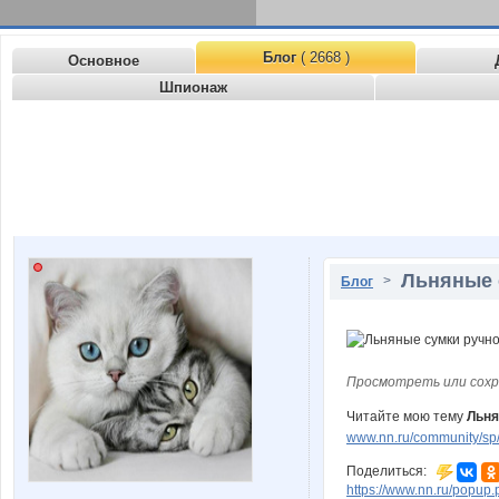
Блог
( 2668 )
Основное
Шпионаж
Льняные 
>
Блог
Просмотреть или сохр
Читайте мою тему
Льня
www.nn.ru/community/sp
Поделиться:
https://www.nn.ru/pop