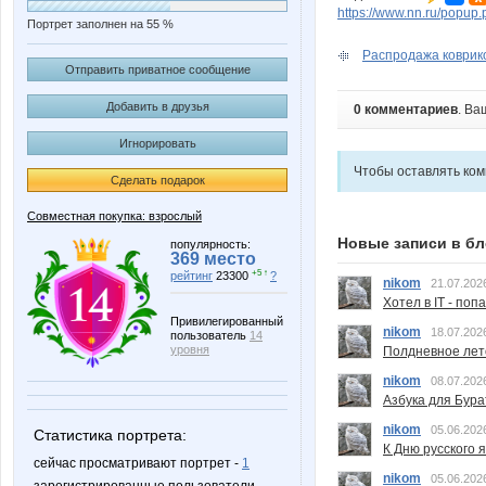
https://www.nn.ru/pop
Портрет заполнен на 55 %
Распродажа коврико
Отправить приватное сообщение
Добавить в друзья
0 комментариев
. Ва
Игнорировать
Чтобы оставлять ко
Сделать подарок
Совместная покупка: взрослый
Новые записи в бл
популярность:
369 место
+5 ↑
рейтинг
23300
?
nikom
21.07.202
Хотел в IT - поп
Привилегированный
nikom
18.07.202
пользователь
14
уровня
Полдневное лет
nikom
08.07.202
Азбука для Бура
nikom
05.06.202
Статистика портрета:
К Дню русского 
сейчас просматривают портрет -
1
nikom
05.06.202