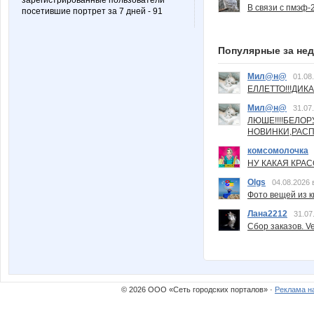
зарегистрированные пользователи
В связи с пмэф-
посетившие портрет за 7 дней - 91
Популярные за не
Мил@н@
01.08
ЕЛЛЕТТО!!!ДИК
Мил@н@
31.07
ЛЮШЕ!!!!БЕЛО
НОВИНКИ,РАСП
комсомолочка
НУ КАКАЯ КРАСОТ
Olgs
04.08.2026 
Фото вещей из ки
Лана2212
31.07
Сбор заказов. Ve
© 2026 ООО «Сеть городских порталов» ·
Реклама н