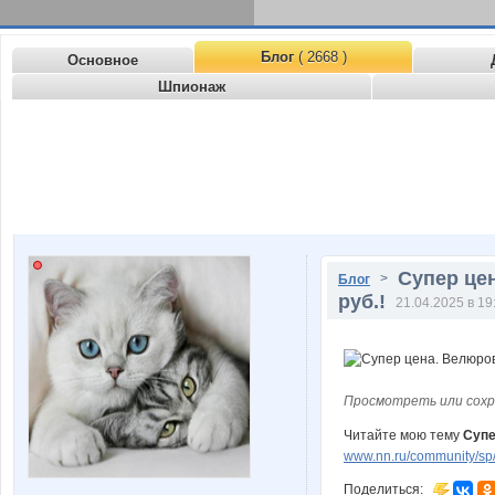
Блог
( 2668 )
Основное
Шпионаж
Супер цен
>
Блог
руб.!
21.04.2025 в 19
Просмотреть или сохр
Читайте мою тему
Супе
www.nn.ru/community/sp
Поделиться: