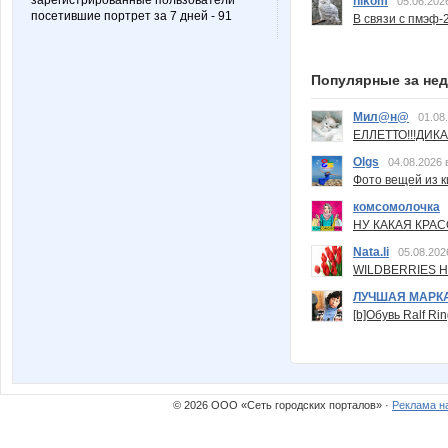
зарегистрированные пользователи
nikom
05.06.202
посетившие портрет за 7 дней - 91
В связи с пмэф-
Популярные за не
Мил@н@
01.08
ЕЛЛЕТТО!!!ДИК
Olgs
04.08.2026 
Фото вещей из ки
комсомолочка
НУ КАКАЯ КРАСОТ
Nata.li
05.08.202
WILDBERRIES Н
ЛУЧШАЯ МАРК
[b]Обувь Ralf Ri
© 2026 ООО «Сеть городских порталов» ·
Реклама н