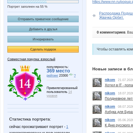
https://www.nn.ru/pop
Портрет заполнен на 55 %
Распродажа Подуш
Жвачка Орбит.
Отправить приватное сообщение
Добавить в друзья
0 комментариев
. Ва
Игнорировать
Чтобы оставлять ко
Сделать подарок
Совместная покупка: взрослый
популярность:
Новые записи в бл
369 место
+5 ↑
рейтинг
23300
?
nikom
21.07.202
Хотел в IT - поп
Привилегированный
пользователь
14
nikom
18.07.202
уровня
Полдневное лет
nikom
08.07.202
Азбука для Бура
Статистика портрета:
nikom
05.06.202
К Дню русского 
сейчас просматривают портрет -
1