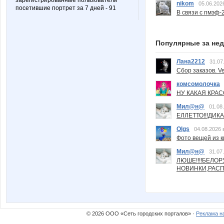
зарегистрированные пользователи
nikom
05.06.202
посетившие портрет за 7 дней - 91
В связи с пмэф-
Популярные за не
Лана2212
31.07
Сбор заказов. Ve
комсомолочка
НУ КАКАЯ КРАСОТ
Мил@н@
01.08
ЕЛЛЕТТО!!!ДИК
Olgs
04.08.2026 
Фото вещей из ки
Мил@н@
31.07
ЛЮШЕ!!!!БЕЛО
НОВИНКИ,РАСП
© 2026 ООО «Сеть городских порталов» ·
Реклама н