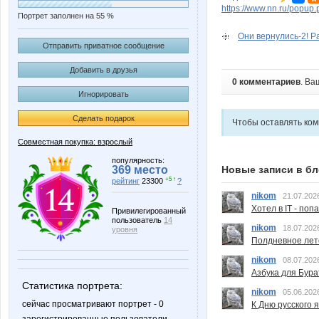
https://www.nn.ru/pop
Портрет заполнен на 55 %
Они вернулись-2! Р
Отправить приватное сообщение
Добавить в друзья
0 комментариев
. Ва
Игнорировать
Сделать подарок
Чтобы оставлять ко
Совместная покупка: взрослый
популярность:
369 место
Новые записи в бл
+5 ↑
рейтинг
23300
?
nikom
21.07.202
Хотел в IT - поп
Привилегированный
пользователь
14
nikom
18.07.202
уровня
Полдневное лет
nikom
08.07.202
Азбука для Бура
Статистика портрета:
nikom
05.06.202
сейчас просматривают портрет - 0
К Дню русского 