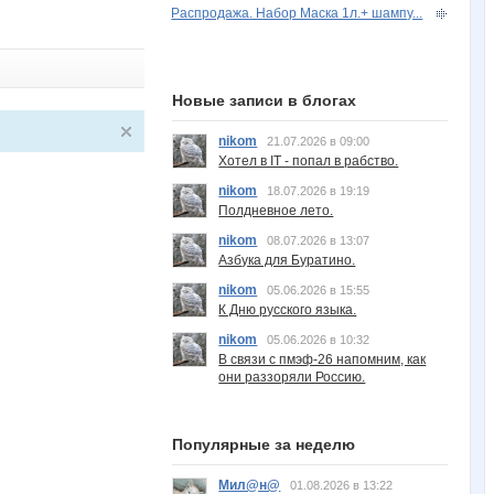
Распродажа. Набор Маска 1л.+ шампу...
Новые записи в блогах
nikom
21.07.2026 в 09:00
Хотел в IT - попал в рабство.
nikom
18.07.2026 в 19:19
Полдневное лето.
nikom
08.07.2026 в 13:07
Азбука для Буратино.
nikom
05.06.2026 в 15:55
К Дню русского языка.
nikom
05.06.2026 в 10:32
В связи с пмэф-26 напомним, как
они раззоряли Россию.
Популярные за неделю
Мил@н@
01.08.2026 в 13:22