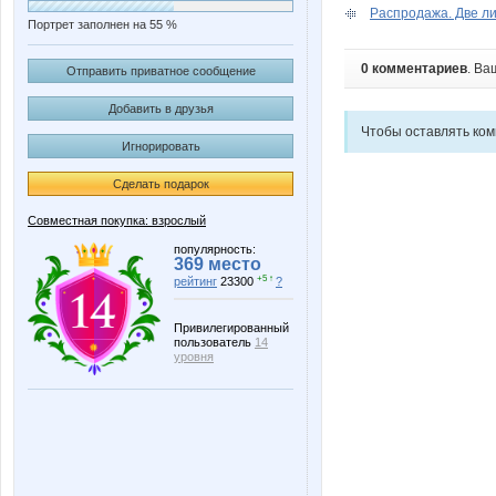
Распродажа. Две ли
Портрет заполнен на 55 %
0 комментариев
. Ва
Отправить приватное сообщение
Добавить в друзья
Чтобы оставлять ко
Игнорировать
Сделать подарок
Совместная покупка: взрослый
популярность:
369 место
+5 ↑
рейтинг
23300
?
Привилегированный
пользователь
14
уровня