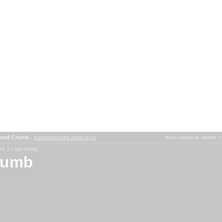
ond Crumb
:
diamondcrumb.www.nn.ru
пользователь имеет с
е 1 года назад
rumb