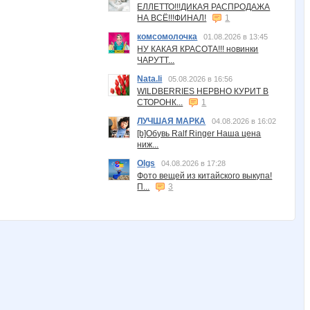
ЕЛЛЕТТО!!!ДИКАЯ РАСПРОДАЖА
НА ВСЁ!!!ФИНАЛ!
1
комсомолочка
01.08.2026 в 13:45
НУ КАКАЯ КРАСОТА!!! новинки
ЧАРУТТ...
Nata.li
05.08.2026 в 16:56
WILDBERRIES НЕРВНО КУРИТ В
СТОРОНК...
1
ЛУЧШАЯ МАРКА
04.08.2026 в 16:02
[b]Обувь Ralf Ringer Наша цена
ниж...
Olgs
04.08.2026 в 17:28
Фото вещей из китайского выкупа!
П...
3