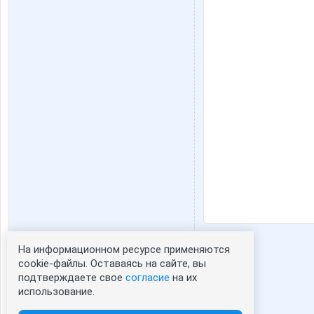
На информационном ресурсе применяются
Статистика портрета:
cookie-файлы. Оставаясь на сайте, вы
подтверждаете свое
согласие
на их
сейчас просматривают портрет - 0
использование.
зарегистрированные пользователи
посетившие портрет за 7 дней - 71