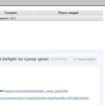
Галерея
Поиск людей
вится
( 18 )
 Delight по супер цене!
12.05.2025 в
не!
www.nn.ru/community/sp/main/...super_tsene.html
www.nn.ru/popup.php?c=classForum&m=mainForum&s=1671&do=theme