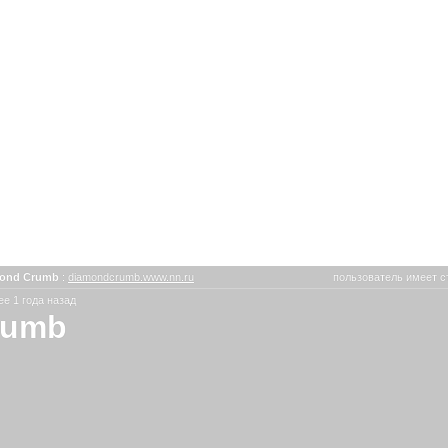
ond Crumb
:
diamondcrumb.www.nn.ru
пользователь имеет с
е 1 года назад
rumb