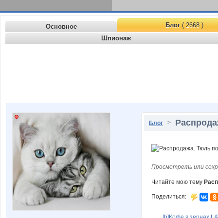
Блог
( 2668 )
Основное
Шпионаж
Распродаж
>
Блог
Просмотреть или сохр
Читайте мою тему
Расп
Поделиться:
[b]Кофе в зернах LAV