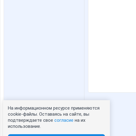
На информационном ресурсе применяются
Статистика портрета:
cookie-файлы. Оставаясь на сайте, вы
подтверждаете свое
согласие
на их
сейчас просматривают портрет - 0
использование.
зарегистрированные пользователи
посетившие портрет за 7 дней - 71