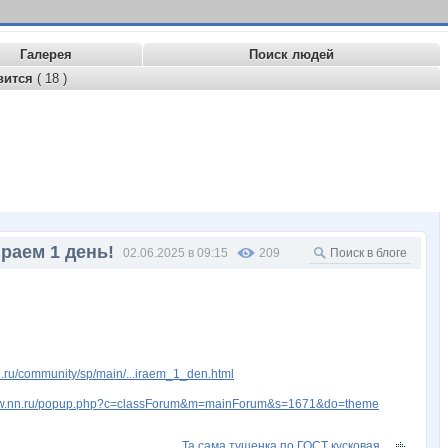
Галерея
Поиск людей
вится
( 18 )
раем 1 день!
02.06.2025 в 09:15
209
ru/community/sp/main/...iraem_1_den.html
www.nn.ru/popup.php?c=classForum&m=mainForum&s=1671&do=theme
Та сама тушенка по ГОСТ кусковая.