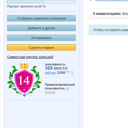
Портрет заполнен на 55 %
0 комментариев
. Ва
Отправить приватное сообщение
Добавить в друзья
Чтобы оставлять ко
Игнорировать
Сделать подарок
Совместная покупка: взрослый
популярность:
369 место
+5 ↑
рейтинг
23300
?
Привилегированный
пользователь
14
уровня