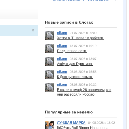
Новые записи в блогах
nikom
21.07.2026 в 09:00
Хотел в IT - попал в рабство.
nikom
18.07.2026 в 19:19
Полдневное лето.
nikom
08.07.2026 в 13:07
Азбука для Буратино.
nikom
05.06.2026 в 15:55
К Дню русского языка.
nikom
05.06.2026 в 10:32
В связи с пмэф-26 напомним, как
они раззоряли Россию.
Популярные за неделю
ЛУЧШАЯ МАРКА
04.08.2026 в 16:02
[b]Обувь Ralf Ringer Наша цена