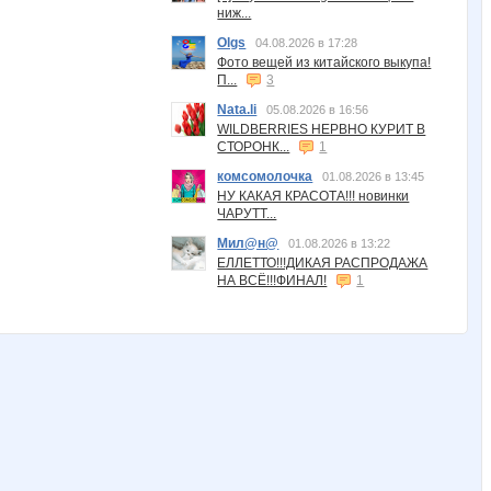
ниж...
Olgs
04.08.2026 в 17:28
Фото вещей из китайского выкупа!
П...
3
Nata.li
05.08.2026 в 16:56
WILDBERRIES НЕРВНО КУРИТ В
СТОРОНК...
1
комсомолочка
01.08.2026 в 13:45
НУ КАКАЯ КРАСОТА!!! новинки
ЧАРУТТ...
Мил@н@
01.08.2026 в 13:22
ЕЛЛЕТТО!!!ДИКАЯ РАСПРОДАЖА
НА ВСЁ!!!ФИНАЛ!
1