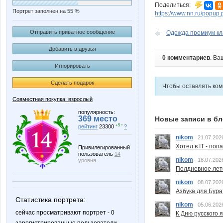
Поделиться:
Портрет заполнен на 55 %
https://www.nn.ru/pop
Отправить приватное сообщение
Одежда премиум кла
Добавить в друзья
0 комментариев
. Ва
Игнорировать
Сделать подарок
Чтобы оставлять ко
Совместная покупка: взрослый
популярность:
369 место
Новые записи в бл
+5 ↑
рейтинг
23300
?
nikom
21.07.202
Хотел в IT - поп
Привилегированный
пользователь
14
nikom
18.07.202
уровня
Полдневное лет
nikom
08.07.202
Азбука для Бура
Статистика портрета:
nikom
05.06.202
сейчас просматривают портрет - 0
К Дню русского 