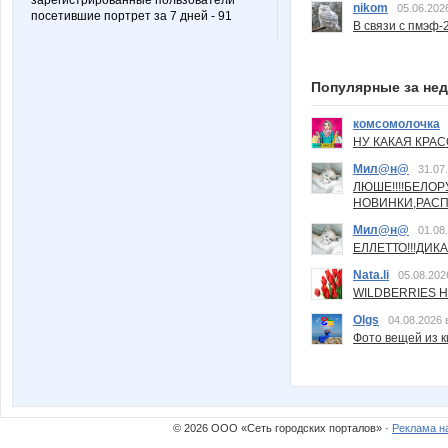
зарегистрированные пользователи
nikom
05.06.202
посетившие портрет за 7 дней - 91
В связи с пмэф-
Популярные за не
комсомолочка
НУ КАКАЯ КРАСОТ
Мил@н@
31.07
ЛЮШЕ!!!!БЕЛО
НОВИНКИ,РАСП
Мил@н@
01.08
ЕЛЛЕТТО!!!ДИК
Nata.li
05.08.202
WILDBERRIES Н
Olgs
04.08.2026 
Фото вещей из ки
© 2026 ООО «Сеть городских порталов» ·
Реклама н