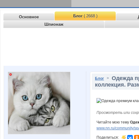
Блог
( 2668 )
Основное
Шпионаж
Одежда п
>
Блог
коллекция. Раз
Просмотреть или сохр
Читайте мою тему
Одеж
www.nn.ru/community/sp
Поделиться: