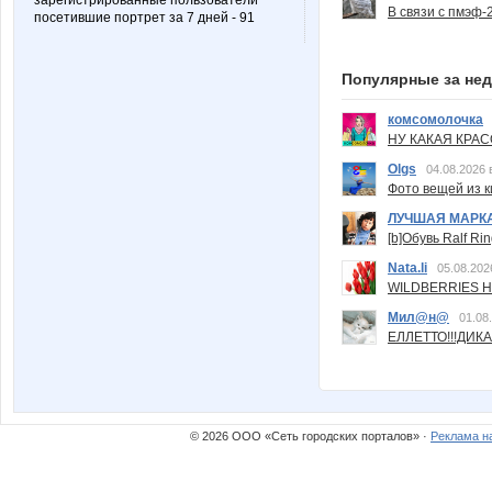
зарегистрированные пользователи
В связи с пмэф-
посетившие портрет за 7 дней - 91
Популярные за не
комсомолочка
НУ КАКАЯ КРАСОТ
Olgs
04.08.2026 
Фото вещей из ки
ЛУЧШАЯ МАРК
[b]Обувь Ralf Ri
Nata.li
05.08.202
WILDBERRIES Н
Мил@н@
01.08
ЕЛЛЕТТО!!!ДИК
© 2026 ООО «Сеть городских порталов» ·
Реклама н