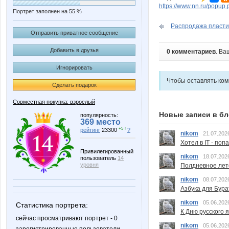
https://www.nn.ru/pop
Портрет заполнен на 55 %
Распродажа пластин
Отправить приватное сообщение
Добавить в друзья
0 комментариев
. Ва
Игнорировать
Чтобы оставлять ко
Сделать подарок
Совместная покупка: взрослый
Новые записи в бл
популярность:
369 место
+5 ↑
рейтинг
23300
?
nikom
21.07.202
Хотел в IT - поп
Привилегированный
nikom
18.07.202
пользователь
14
уровня
Полдневное лет
nikom
08.07.202
Азбука для Бура
nikom
05.06.202
Статистика портрета:
К Дню русского 
сейчас просматривают портрет - 0
nikom
05.06.202