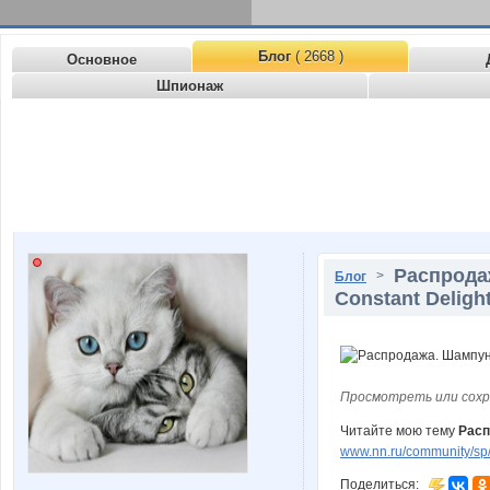
Блог
( 2668 )
Основное
Шпионаж
Распрода
>
Блог
Соnstаnt Dеligh
Просмотреть или сохр
Читайте мою тему
Расп
www.nn.ru/community/sp/m
Поделиться: