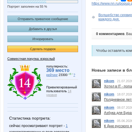
https://www.nn.ru/pop
Портрет заполнен на 55 %
Волшебство сервир
Отправить приватное сообщение
каждого дня.
Добавить в друзья
0 комментариев
. Ва
Игнорировать
Сделать подарок
Чтобы оставлять ко
Совместная покупка: взрослый
популярность:
369 место
Новые записи в бл
+5 ↑
рейтинг
23300
?
nikom
21.07.202
Хотел в IT - поп
Привилегированный
пользователь
14
nikom
18.07.202
уровня
Полдневное лет
nikom
08.07.202
Азбука для Бура
Статистика портрета:
nikom
05.06.202
сейчас просматривают портрет -
1
К Дню русского 