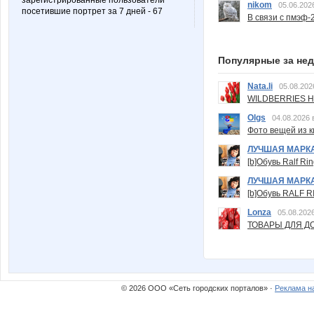
зарегистрированные пользователи
nikom
05.06.202
посетившие портрет за 7 дней - 67
В связи с пмэф-
Популярные за не
Nata.li
05.08.202
WILDBERRIES Н
Olgs
04.08.2026 
Фото вещей из ки
ЛУЧШАЯ МАРК
[b]Обувь Ralf Ri
ЛУЧШАЯ МАРК
[b]Обувь RALF RI
Lonza
05.08.2026
ТОВАРЫ ДЛЯ ДО
© 2026 ООО «Сеть городских порталов» ·
Реклама н