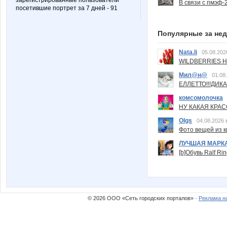
зарегистрированные пользователи
В связи с пмэф-
посетившие портрет за 7 дней - 91
Популярные за не
Nata.li
05.08.202
WILDBERRIES Н
Мил@н@
01.08
ЕЛЛЕТТО!!!ДИК
комсомолочка
НУ КАКАЯ КРАСОТ
Olgs
04.08.2026 
Фото вещей из ки
ЛУЧШАЯ МАРК
[b]Обувь Ralf Ri
© 2026 ООО «Сеть городских порталов» ·
Реклама н