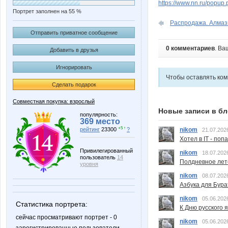
https://www.nn.ru/pop
Портрет заполнен на 55 %
Распродажа. Алмаз
Отправить приватное сообщение
0 комментариев
. Ва
Добавить в друзья
Игнорировать
Чтобы оставлять ко
Сделать подарок
Совместная покупка: взрослый
Новые записи в бл
популярность:
369 место
+5 ↑
nikom
рейтинг
23300
?
21.07.202
Хотел в IT - поп
Привилегированный
nikom
18.07.202
пользователь
14
Полдневное лет
уровня
nikom
08.07.202
Азбука для Бура
nikom
05.06.202
Статистика портрета:
К Дню русского 
сейчас просматривают портрет - 0
nikom
05.06.202