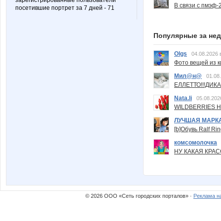
зарегистрированные пользователи
В связи с пмэф-
посетившие портрет за 7 дней - 71
Популярные за не
Olgs
04.08.2026 
Фото вещей из ки
Мил@н@
01.08
ЕЛЛЕТТО!!!ДИК
Nata.li
05.08.202
WILDBERRIES Н
ЛУЧШАЯ МАРК
[b]Обувь Ralf Ri
комсомолочка
НУ КАКАЯ КРАСОТ
© 2026 ООО «Сеть городских порталов» ·
Реклама н