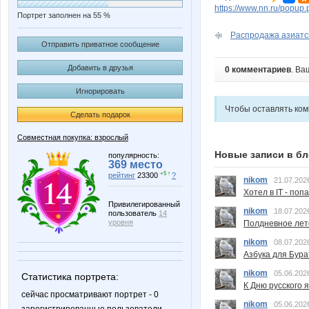
https://www.nn.ru/pop
Портрет заполнен на 55 %
Распродажа азиатск
Отправить приватное сообщение
Добавить в друзья
0 комментариев
. Ва
Игнорировать
Чтобы оставлять ко
Сделать подарок
Совместная покупка: взрослый
Новые записи в бл
популярность:
369 место
+5 ↑
рейтинг
23300
?
nikom
21.07.202
Хотел в IT - поп
Привилегированный
nikom
18.07.202
пользователь
14
уровня
Полдневное лет
nikom
08.07.202
Азбука для Бура
nikom
05.06.202
Статистика портрета:
К Дню русского 
сейчас просматривают портрет - 0
nikom
05.06.202