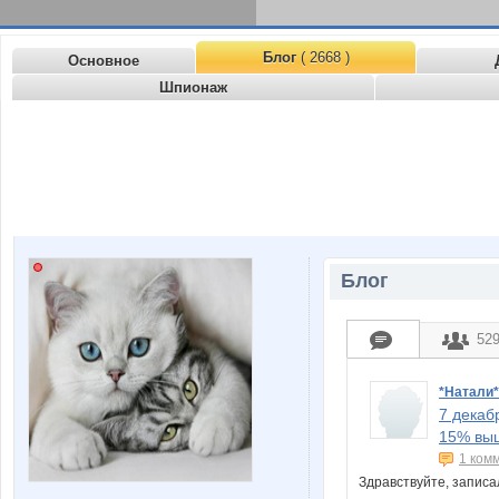
Блог
( 2668 )
Основное
Шпионаж
Блог
52
*Натали
7 декаб
15% выш
1 ком
Здравствуйте, запис