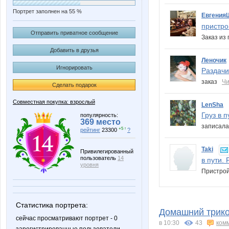
Портрет заполнен на 55 %
Евгения
пристро
Отправить приватное сообщение
Заказ из
Добавить в друзья
Леночик
Игнорировать
Раздачи
заказ
Чи
Сделать подарок
Совместная покупка: взрослый
LenSha
Груз в 
популярность:
369 место
записал
+5 ↑
рейтинг
23300
?
Taki
Привилегированный
пользователь
14
в пути.
уровня
Пристр
Статистика портрета:
Домашний трико
сейчас просматривают портрет - 0
в 10:30
43
ком