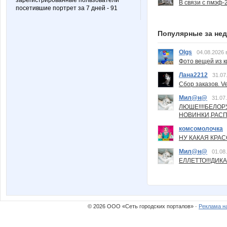
зарегистрированные пользователи
В связи с пмэф-
посетившие портрет за 7 дней - 91
Популярные за не
Olgs
04.08.2026 
Фото вещей из ки
Лана2212
31.07
Сбор заказов. Ve
Мил@н@
31.07
ЛЮШЕ!!!!БЕЛО
НОВИНКИ,РАСП
комсомолочка
НУ КАКАЯ КРАСОТ
Мил@н@
01.08
ЕЛЛЕТТО!!!ДИК
© 2026 ООО «Сеть городских порталов» ·
Реклама н