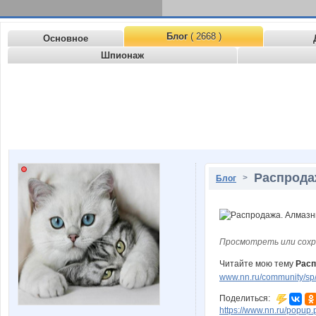
Блог
( 2668 )
Основное
Шпионаж
Распрода
>
Блог
Просмотреть или сохр
Читайте мою тему
Расп
www.nn.ru/community/sp
Поделиться:
https://www.nn.ru/pop