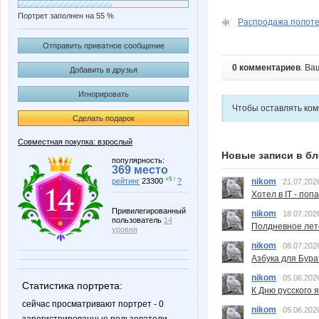
Портрет заполнен на 55 %
Распродажа полотен
Отправить приватное сообщение
0 комментариев
. Ва
Добавить в друзья
Игнорировать
Чтобы оставлять ко
Сделать подарок
Совместная покупка: взрослый
Новые записи в бл
популярность:
369 место
+5 ↑
рейтинг
23300
?
nikom
21.07.202
Хотел в IT - поп
Привилегированный
nikom
18.07.202
пользователь
14
Полдневное лет
уровня
nikom
08.07.202
Азбука для Бура
nikom
05.06.202
Статистика портрета:
К Дню русского 
сейчас просматривают портрет - 0
nikom
05.06.202